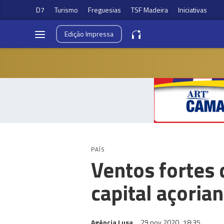
D7
Turismo
Freguesias
TSF Madeira
Iniciativas
Edição
Impressa
PAÍS
Ventos fortes 
capital açoria
Agéncia Lusa
29 nov 2020
18:35