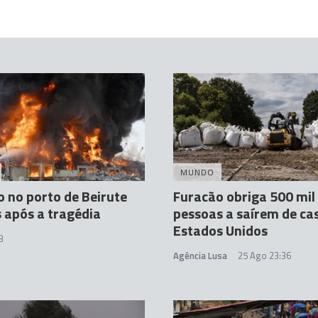
MUNDO
o no porto de Beirute
Furacão obriga 500 mil
 após a tragédia
pessoas a saírem de ca
Estados Unidos
8
Agência Lusa
25 Ago 23:36