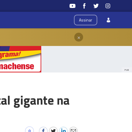
Assinar
×
PUB
al gigante na
0