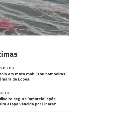
timas
S DO DIA
ndio em mato mobilizou bombeiros
âmara de Lobos
PORTO
Oliveira segura 'amarela' após
eira etapa vencida por Linarez