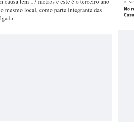
 causa tem 17 metros e este é o terceiro ano
DES
No r
no mesmo local, como parte integrante das
Casa
lgada.