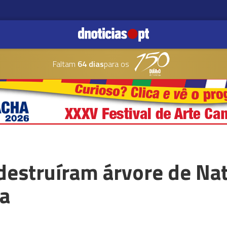
Faltam
64 dias
para os
destruíram árvore de Nat
na