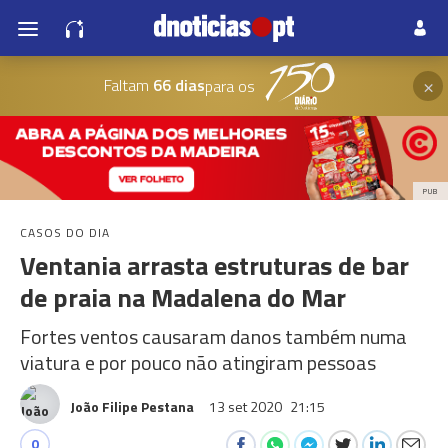
×
Faltam
66 dias
para os
PUB
CASOS DO DIA
Ventania arrasta estruturas de bar
de praia na Madalena do Mar
Fortes ventos causaram danos também numa
viatura e por pouco não atingiram pessoas
João Filipe Pestana
13 set 2020
21:15
0