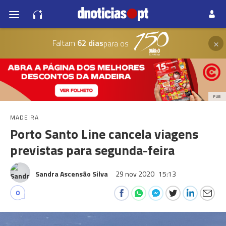
×
Faltam
62 dias
para os
PUB
MADEIRA
Porto Santo Line cancela viagens
previstas para segunda-feira
Sandra Ascensão Silva
29 nov 2020
15:13
0