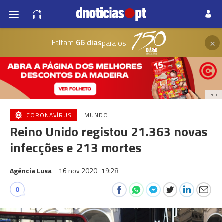
×
Faltam
66 dias
para os
PUB
CORONAVÍRUS
MUNDO
Reino Unido registou 21.363 novas
infecções e 213 mortes
Agéncia Lusa
16 nov 2020
19:28
0