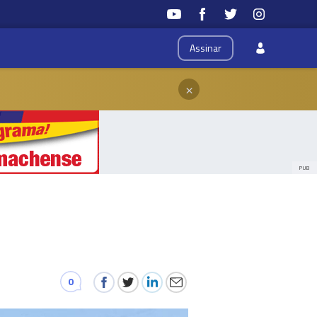
Assinar
×
PUB
0