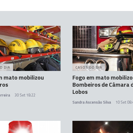
O DIA
CASOS DO DIA
m mato mobilizou
Fogo em mato mobiliz
ros
Bombeiros de Câmara 
Lobos
rreira
30 Set 18:22
Sandra Ascensão Silva
10 Set 08: