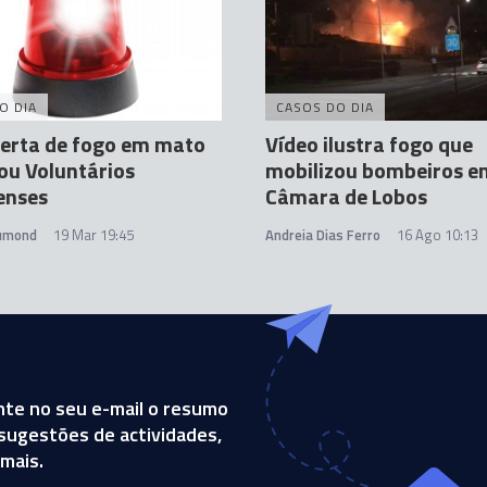
O DIA
CASOS DO DIA
lerta de fogo em mato
Vídeo ilustra fogo que
ou Voluntários
mobilizou bombeiros e
enses
Câmara de Lobos
rumond
19 Mar 19:45
Andreia Dias Ferro
16 Ago 10:13
te no seu e-mail o resumo
, sugestões de actividades,
mais.