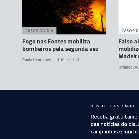
CASOS DO DIA
CASOS D
Fogo nas Fontes mobiliza
Falso a
bombeiros pela segunda vez
mobiliz
Madeir
Paula Henriques
10 Mar 09:20
Orlando D
NEWSLETTERS DIÁRIO
Receba gratuitamen
das notícias do dia
campanhas e muito 