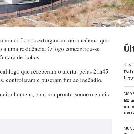
mara de Lobos extinguiram um incêndio que
Úl
to a uma residência. O fogo concentrou-se
 Câmara de Lobos.
DES
cal logo que receberam o alerta, pelas 21h45
Patr
Leg
as, controlaram e puseram fim ao incêndio.
 oito homens, com um pronto-socorro e dois
MADE
80 u
em e
merc
MUN