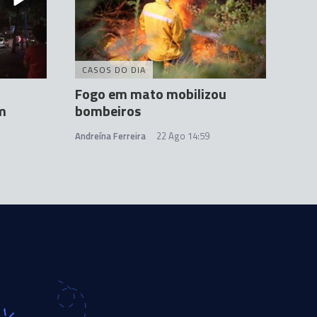
CASOS DO DIA
Fogo em mato mobilizou
m
bombeiros
Andreína Ferreira
22 Ago 14:59