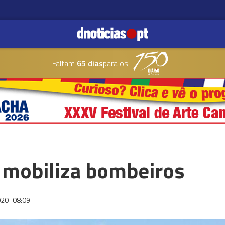
Faltam
65 dias
para os
mobiliza bombeiros
020
08:09