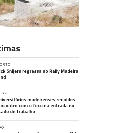
timas
PORTO
ick Snijers regressa ao Rally Madeira
end
IRA
niversitários madeirenses reunidos
ncontro com o foco na entrada no
ado de trabalho
DO