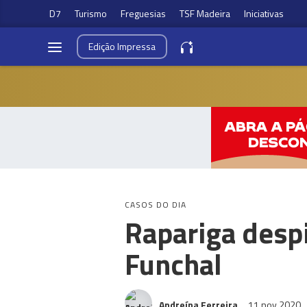
D7
Turismo
Freguesias
TSF Madeira
Iniciativas
Edição
Impressa
CASOS DO DIA
Rapariga despi
Funchal
Andreína Ferreira
11 nov 2020