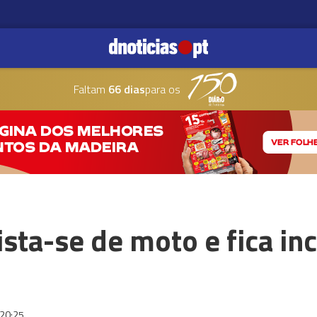
Faltam
66 dias
para os
sta-se de moto e fica in
20:25