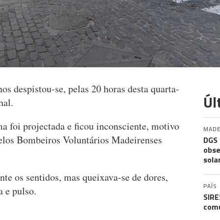
s despistou-se, pelas 20 horas desta quarta-
Úl
hal.
ma foi projectada e ficou inconsciente, motivo
MADE
 pelos Bombeiros Voluntários Madeirenses
DGS 
obse
sola
te os sentidos, mas queixava-se de dores,
PAÍS
 e pulso.
SIRE
comu