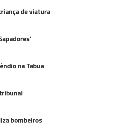
riança de viatura
'Sapadores'
êndio na Tabua
tribunal
liza bombeiros