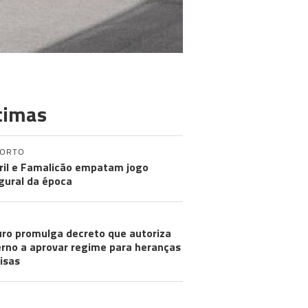
timas
PORTO
ril e Famalicão empatam jogo
gural da época
ro promulga decreto que autoriza
rno a aprovar regime para heranças
visas
LICADOR