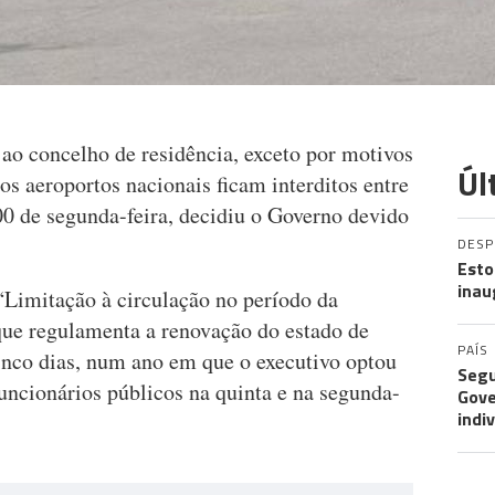
ao concelho de residência, exceto por motivos
Úl
os aeroportos nacionais ficam interditos entre
:00 de segunda-feira, decidiu o Governo devido
DES
Esto
inau
“Limitação à circulação no período da
ue regulamenta a renovação do estado de
PAÍS
nco dias, num ano em que o executivo optou
Segu
funcionários públicos na quinta e na segunda-
Gove
indi
EXP