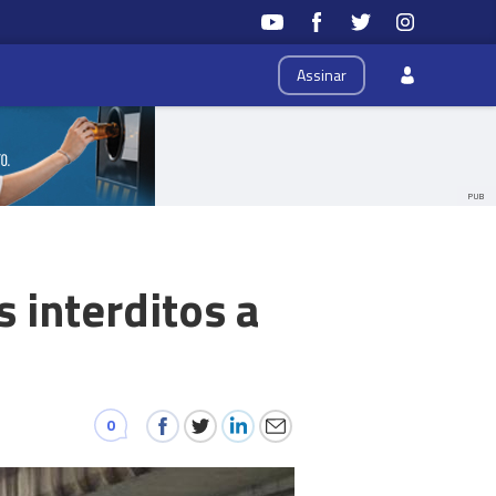
Assinar
PUB
s interditos a
0