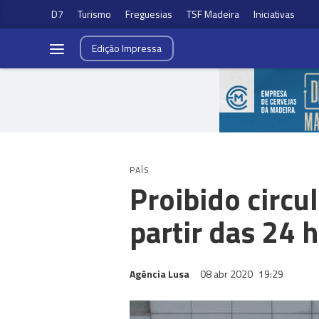
D7
Turismo
Freguesias
TSF Madeira
Iniciativas
Edição
Impressa
PAÍS
Proibido circu
partir das 24 
Agência Lusa
08 abr 2020
19:29