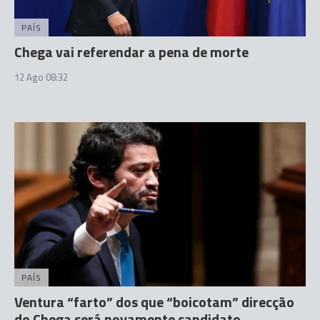
PAÍS
Chega vai referendar a pena de morte
12 Ago 08:32
PAÍS
Ventura “farto” dos que “boicotam” direcção
do Chega será novamente candidato