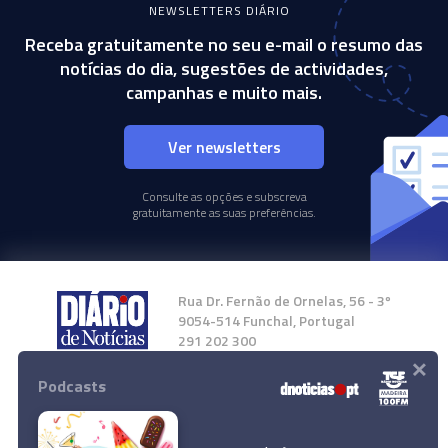
NEWSLETTERS DIÁRIO
Receba gratuitamente no seu e-mail o resumo das
notícias do dia, sugestões de actividades,
campanhas e muito mais.
Ver newsletters
Consulte as opções e subscreva
gratuitamente as suas preferências.
Rua Dr. Fernão de Ornelas, 56 - 3º
9054-514 Funchal, Portugal
291 202 300
×
Podcasts
Instale a nossa App