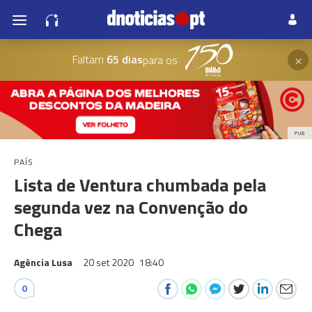
×
Faltam
65 dias
para os
PUB
PAÍS
Lista de Ventura chumbada pela
segunda vez na Convenção do
Chega
Agência Lusa
20 set 2020
18:40
0