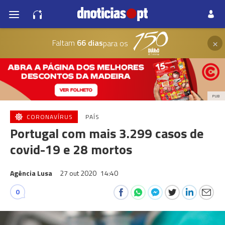
×
Faltam
66 dias
para os
PUB
CORONAVÍRUS
PAÍS
Portugal com mais 3.299 casos de
covid-19 e 28 mortos
Agência Lusa
27 out 2020
14:40
0