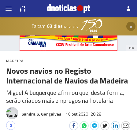
×
Faltam
63 dias
para os
PUB
MADEIRA
Novos navios no Registo
Internacional de Navios da Madeira
Miguel Albuquerque afirmou que, desta forma,
serão criados mais empregos na hotelaria
Sandra S. Gonçalves
16 out 2020
20:28
0