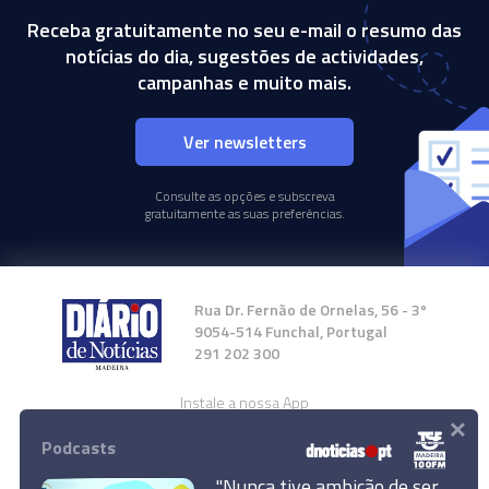
Receba gratuitamente no seu e-mail o resumo das
notícias do dia, sugestões de actividades,
campanhas e muito mais.
Ver newsletters
Consulte as opções e subscreva
gratuitamente as suas preferências.
Rua Dr. Fernão de Ornelas, 56 - 3º
9054-514 Funchal, Portugal
291 202 300
Instale a nossa App
×
Podcasts
"Nunca tive ambição de ser