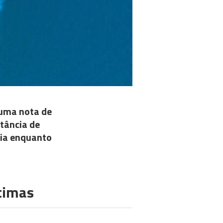
 uma nota de
tância de
cia enquanto
timas