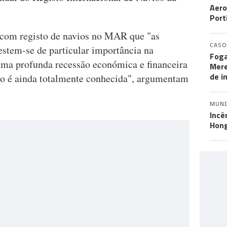
Aero
Port
com registo de navios no MAR que "as
CASO
estem-se de particular importância na
Foga
uma profunda recessão económica e financeira
Mere
de i
ão é ainda totalmente conhecida", argumentam
MUN
Incê
Hon