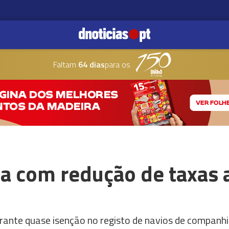
Faltam
64 dias
para os
ita com redução de taxas
ante quase isenção no registo de navios de companhi