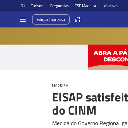
D7
Turismo
Freguesias
TSF Madeira
Iniciativas
Edição
Impressa
MADEIRA
EISAP satisfe
do CINM
Medida do Governo Regional gar