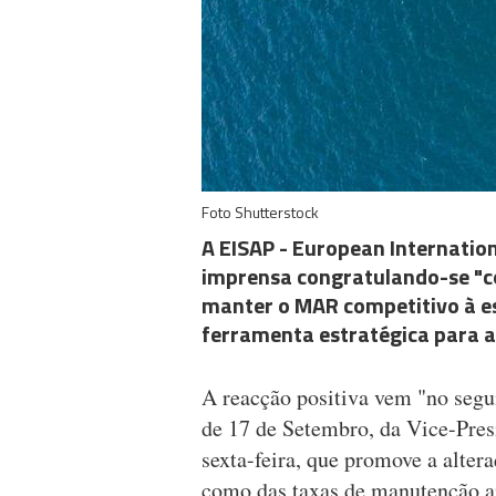
Foto Shutterstock
A EISAP - European Internatio
imprensa congratulando-se "c
manter o MAR competitivo à e
ferramenta estratégica para a
A reacção positiva vem "no segu
de 17 de Setembro, da Vice-Pres
sexta-feira, que promove a altera
como das taxas de manutenção an