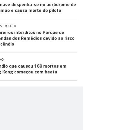
nave despenha-se no aeródromo de
imão e causa morte do piloto
S DO DIA
reiros interditos no Parque de
ndas dos Remédios devido ao risco
ncêndio
DO
ndio que causou 168 mortos em
g Kong começou com beata