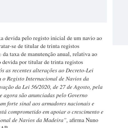
a devida pelo registo inicial de um navio ao
tar-se de titular de trinta registos
 da taxa de manutenção anual, relativa ao
devida por titular de trinta registos
ós as recentes alterações ao Decreto-Lei
u o R
egisto
I
nternacional de
N
avios da
vação da Lei 56/2020, de 27 de Agosto, pela
ue agora são anunciadas pelo Governo
m forte sinal aos armadores nacionais e
está comprometido em apoiar o crescimento e
ional de Navios da Madeira”,
afirma Nuno
SAP.