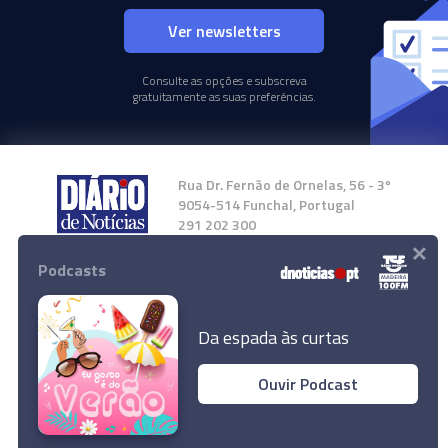
Ver newsletters
Consulte as opções e subscreva
gratuitamente as suas preferências.
Rua Dr. Fernão de Ornelas, 56 - 3º
9054-514 Funchal, Portugal
291 202 300
×
Podcasts
Instale a nossa App
Da espada às curtas
Ouvir Podcast
© 2024 Empresa Diário de Notícias, Lda.
Todos os direitos reservados.