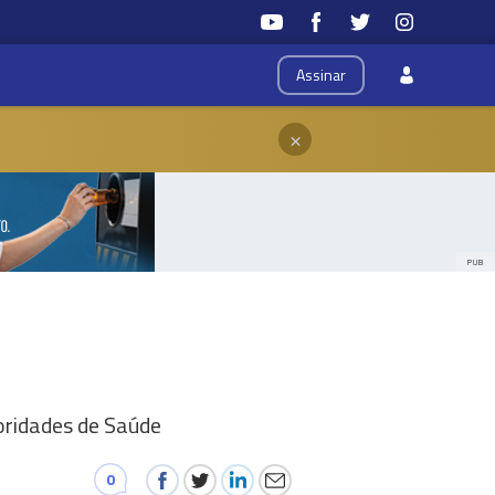
Assinar
×
PUB
oridades de Saúde
0