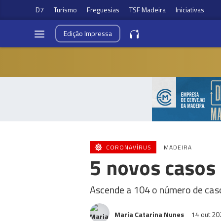
D7
Turismo
Freguesias
TSF Madeira
Iniciativas
Edição
Impressa
CORONAVÍRUS
MADEIRA
5 novos casos 
Ascende a 104 o número de caso
Maria Catarina Nunes
14 out 2