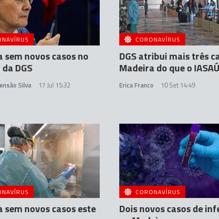
ONAVÍRUS
CORONAVÍRUS
a sem novos casos no
DGS atribui mais três c
 da DGS
Madeira do que o IASA
ensão Silva
17 Jul 15:32
Erica Franco
10 Set 14:49
ONAVÍRUS
CORONAVÍRUS
 sem novos casos este
Dois novos casos de in