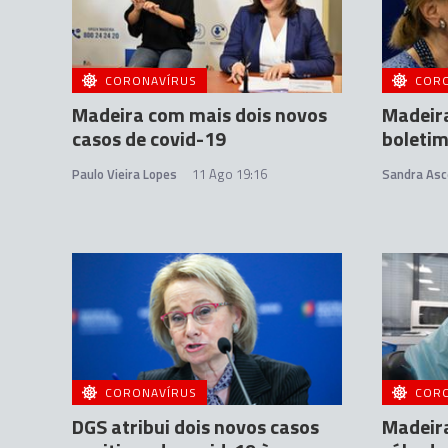
CORONAVÍRUS
COR
Madeira com mais dois novos
Madeir
casos de covid-19
boletim
Paulo Vieira Lopes
11 Ago 19:16
Sandra Asc
CORONAVÍRUS
COR
DGS atribui dois novos casos
Madeira