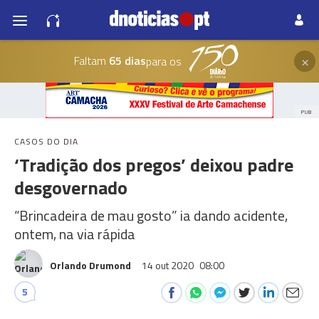
×
Faltam
65 dias
para os
PUB
CASOS DO DIA
‘Tradição dos pregos’ deixou padre
desgovernado
“Brincadeira de mau gosto” ia dando acidente,
ontem, na via rápida
Orlando Drumond
14 out 2020
08:00
5