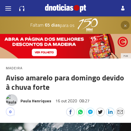
×
Faltam
65 dias
para os
PUB
MADEIRA
Aviso amarelo para domingo devido
à chuva forte
Paula Henriques
16 out 2020
08:27
0