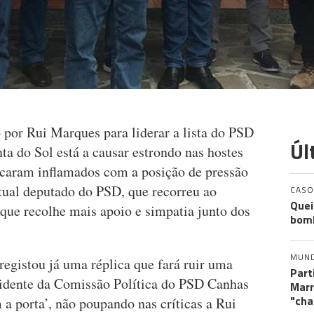
 por Rui Marques para liderar a lista do PSD
Úl
a do Sol está a causar estrondo nas hostes
icaram inflamados com a posição de pressão
tual deputado do PSD, que recorreu ao
CASO
Quei
que recolhe mais apoio e simpatia junto dos
bomb
MUN
 registou já uma réplica que fará ruir uma
Part
esidente da Comissão Política do PSD Canhas
Marr
"cha
 a porta’, não poupando nas críticas a Rui