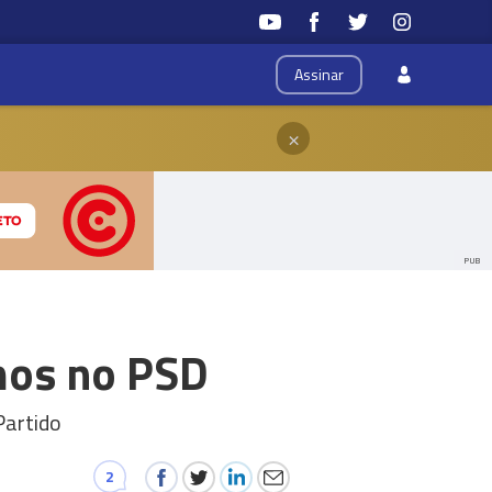
Assinar
×
PUB
mos no PSD
Partido
2