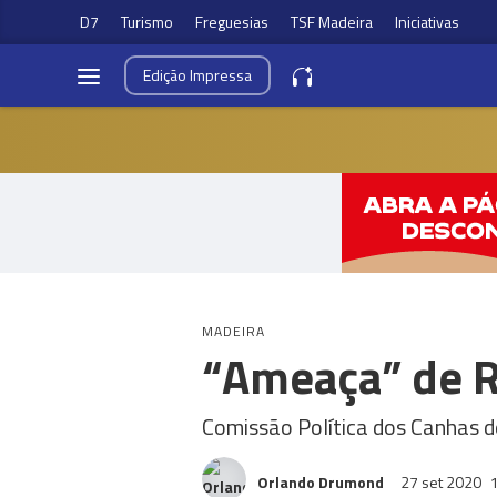
D7
Turismo
Freguesias
TSF Madeira
Iniciativas
Edição
Impressa
MADEIRA
“Ameaça” de R
Comissão Política dos Canhas d
Orlando Drumond
27 set 2020