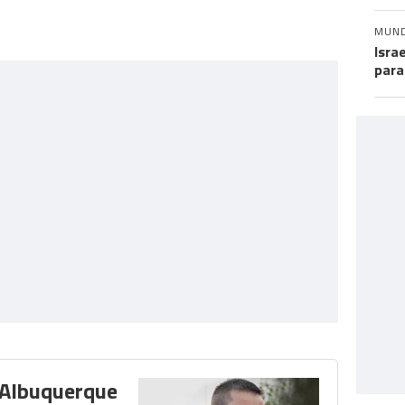
MUN
Isra
para
 Albuquerque