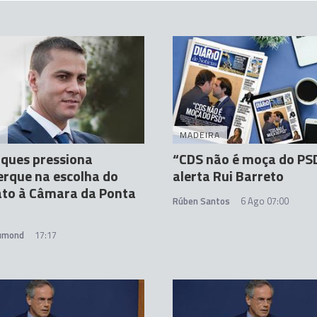
A
MADEIRA
ques pressiona
“CDS não é moça do PSD
rque na escolha do
alerta Rui Barreto
ato à Câmara da Ponta
Rúben Santos
6 Ago 07:00
rumond
17:17