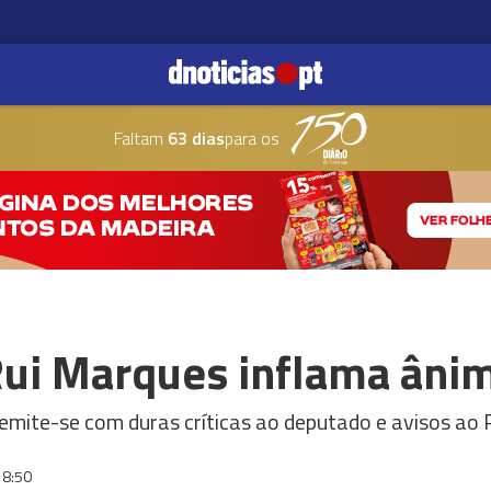
Faltam
63 dias
para os
ui Marques inflama âni
emite-se com duras críticas ao deputado e avisos ao 
18:50