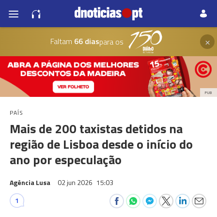
×
Faltam
66 dias
para os
PUB
PAÍS
Mais de 200 taxistas detidos na
região de Lisboa desde o início do
ano por especulação
Agência Lusa
02 jun 2026
15:03
1