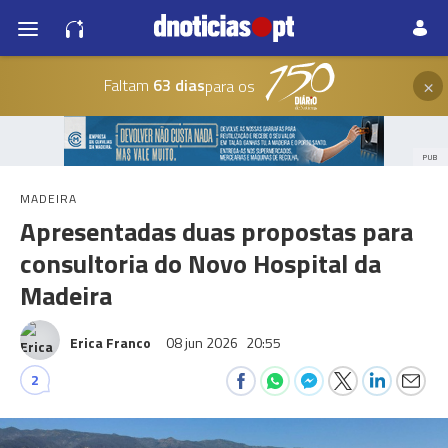
×
Faltam
63 dias
para os
PUB
MADEIRA
Apresentadas duas propostas para
consultoria do Novo Hospital da
Madeira
Erica Franco
08 jun 2026
20:55
2