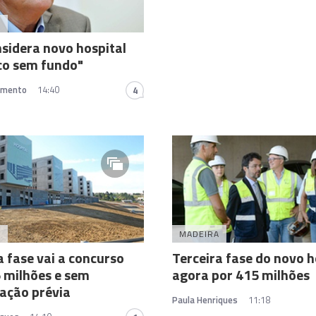
A
sidera novo hospital
co sem fundo"
amento
14:40
4
A
MADEIRA
a fase vai a concurso
Terceira fase do novo h
 milhões e sem
agora por 415 milhões
cação prévia
Paula Henriques
11:18