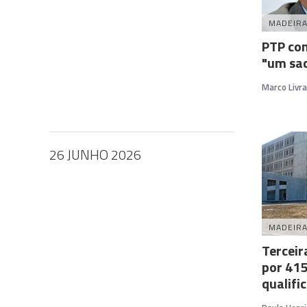
MADEIR
PTP con
"um sa
Marco Livr
26 JUNHO 2026
MADEIR
Terceir
por 415
qualifi