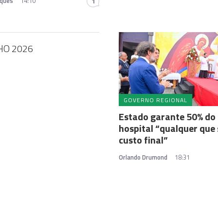
iques
14:10
1
HO 2026
GOVERNO REGIONAL
Estado garante 50% do
hospital “qualquer que 
custo final”
Orlando Drumond
18:31