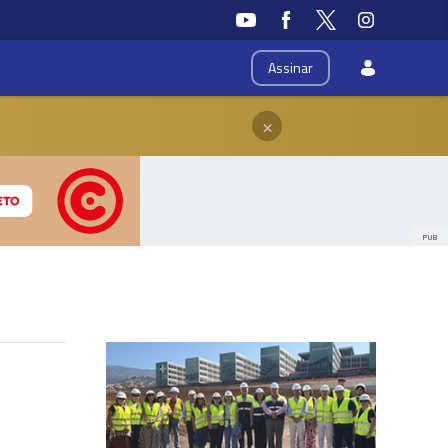
Assinar
×
PUB