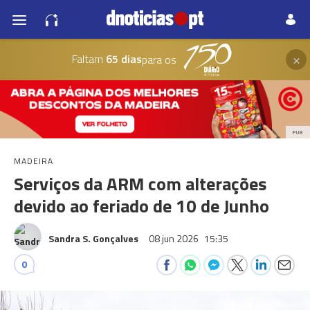
×
Faltam
65 dias
para os
PUB
MADEIRA
Serviços da ARM com alterações
devido ao feriado de 10 de Junho
Sandra S. Gonçalves
08 jun 2026
15:35
0