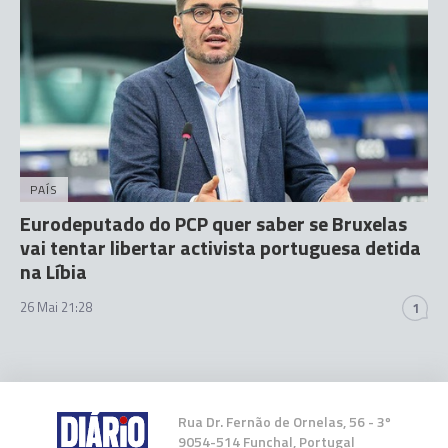
PAÍS
Eurodeputado do PCP quer saber se Bruxelas
vai tentar libertar activista portuguesa detida
na Líbia
26 Mai 21:28
1
Rua Dr. Fernão de Ornelas, 56 - 3º
9054-514 Funchal, Portugal