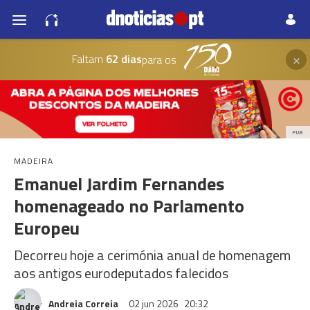
×
Faltam
62 dias
para os
PUB
MADEIRA
Emanuel Jardim Fernandes
homenageado no Parlamento
Europeu
Decorreu hoje a cerimónia anual de homenagem
aos antigos eurodeputados falecidos
Andreia Correia
02 jun 2026
20:32