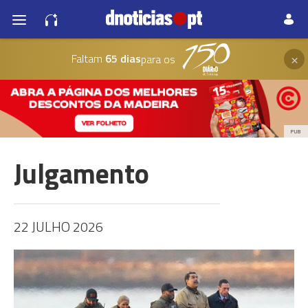
×
Faltam
65 dias
para os
PUB
Julgamento
22 JULHO 2026