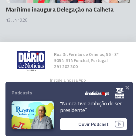
Marítimo inaugura Delegação na Calheta
13 Jun 19:26
Rua Dr. Fernão de Ornelas, 56 - 3º
9054-514 Funchal, Portugal
291 202 300
Instale a nossa App
×
Podcasts
"Nunca tive ambição de ser
presidente”
© 2026 Empresa Diário de Notícias, Lda.
Marítimo regressa ao trabalho a 1 de Julho
Ouvir Podcast
Todos os direitos reservados.
Ler Artigo