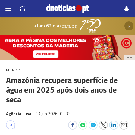
×
Faltam
62 dias
para os
PUB
MUNDO
Amazónia recupera superfície de
água em 2025 após dois anos de
seca
Agência Lusa
17 jun 2026
03:33
0