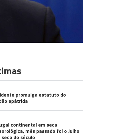
timas
idente promulga estatuto do
dão apátrida
ugal continental em seca
orológica, mês passado foi o Julho
 seco do século