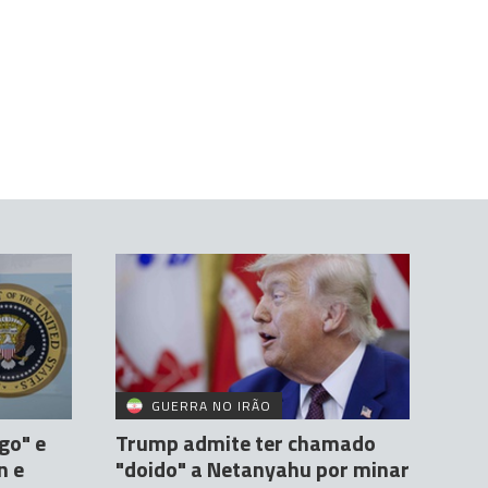
GUERRA NO IRÃO
go" e
Trump admite ter chamado
n e
"doido" a Netanyahu por minar