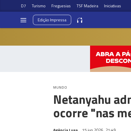
D7
Turismo
Freguesias
TSF Madeira
Iniciativas
Edição
Impressa
MUNDO
Netanyahu adm
ocorre "nas me
Agência Lusa
15 jun 2026
21:49