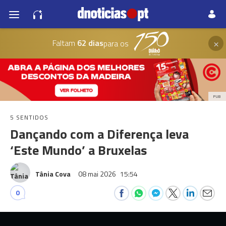
×
Faltam
62 dias
para os
PUB
5 SENTIDOS
Dançando com a Diferença leva
‘Este Mundo’ a Bruxelas
Tânia Cova
08 mai 2026
15:54
0