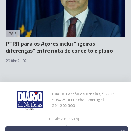
PAÍS
PTRR para os Açores inclui "ligeiras
diferenças" entre nota de conceito e plano
29 Abr 21:02
Rua Dr. Fernão de Ornelas, 56 - 3º
9054-514 Funchal, Portugal
291 202 300
Instale a nossa App
×