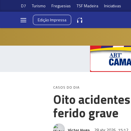
D7
Turismo
Freguesias
TSF Madeira
Iniciativas
Edição
Impressa
CASOS DO DIA
Oito acidente
ferido grave
Victor Hugo
28 abr 2026
15:12