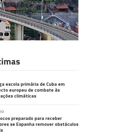
timas
ga escola primária de Cuba em
ecto europeu de combate às
rações climáticas
DO
ocos preparado para receber
res se Espanha remover obstáculos
is