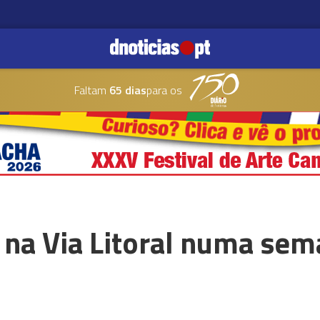
Faltam
65 dias
para os
s na Via Litoral numa se