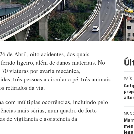
 26 de Abril, oito acidentes, dos quais
Úl
ferido ligeiro, além de danos materiais. No
 70 viaturas por avaria mecânica,
idas, três pessoas a circular a pé, três animais
PAÍS
Anti
s retirados da via.
proj
alte
 com múltiplas ocorrências, incluindo pelo
ncias mais sérias, num quadro de forte
MUN
as de vigilância e assistência da
Marr
meno
lega