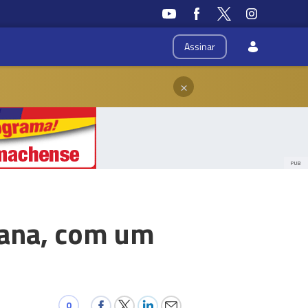
Assinar
×
PUB
mana, com um
0