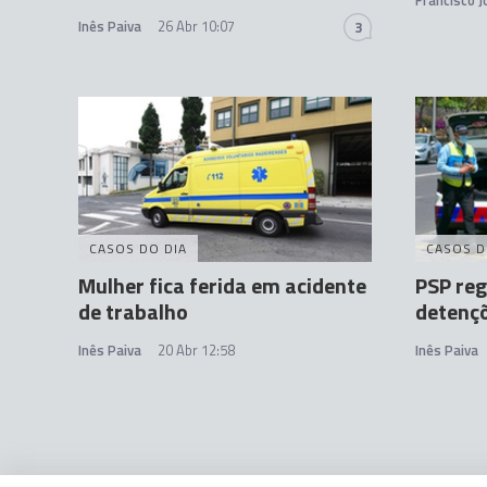
Francisco 
Inês Paiva
26 Abr 10:07
3
CASOS DO DIA
CASOS D
Mulher fica ferida em acidente
PSP reg
de trabalho
detenç
Inês Paiva
20 Abr 12:58
Inês Paiva