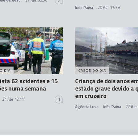
José Cardoso
27 Abr 09:30
7
Inês Paiva
20 Abr 17:39
O DIA
CASOS DO DIA
ista 62 acidentes e 15
Criança de dois anos e
ões numa semana
estado grave devido a 
em cruzeiro
24 Abr 12:11
1
Agência Lusa
Inês Paiva
22 Abr