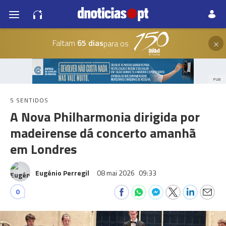
×
Faltam
65 dias
para os
PUB
5 SENTIDOS
A Nova Philharmonia dirigida por
madeirense dá concerto amanhã
em Londres
Eugénio Perregil
08 mai 2026
09:33
0