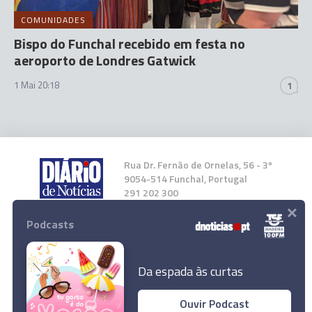
COMUNIDADES
Bispo do Funchal recebido em festa no
aeroporto de Londres Gatwick
1 Mai 20:18
1
Rua Dr. Fernão de Ornelas, 56 - 3º
9054-514 Funchal, Portugal
291 202 300
×
Podcasts
Instale a nossa App
Da espada às curtas
Ouvir Podcast