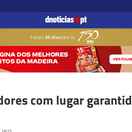
Faltam
66 dias
para os
dores com lugar garantid
18:15