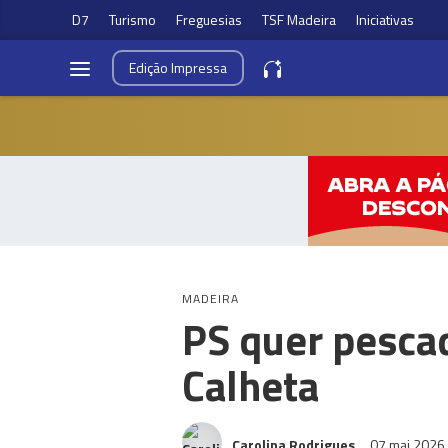
D7
Turismo
Freguesias
TSF Madeira
Iniciativas
Edição
Impressa
MADEIRA
PS quer pesca
Calheta
Carolina Rodrigues
07 mai 2026