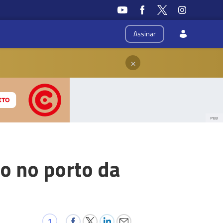
Assinar
×
PUB
o no porto da
1