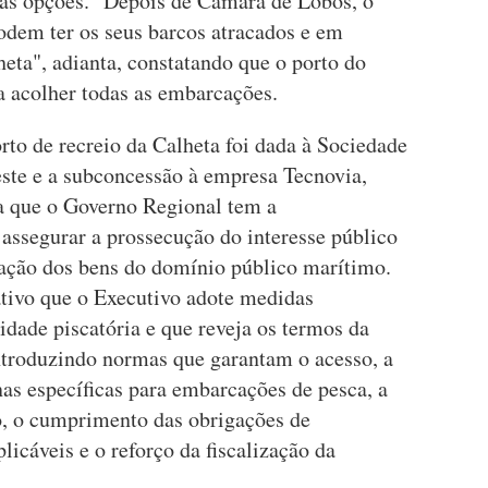
tras opções. "Depois de Câmara de Lobos, o
odem ter os seus barcos atracados e em
eta", adianta, constatando que o porto do
a acolher todas as embarcações.
to de recreio da Calheta foi dada à Sociedade
ste e a subconcessão à empresa Tecnovia,
ma que o Governo Regional tem a
assegurar a prossecução do interesse público
ização dos bens do domínio público marítimo.
ativo que o Executivo adote medidas
vidade piscatória e que reveja os termos da
introduzindo normas que garantam o acesso, a
as específicas para embarcações de pesca, a
o, o cumprimento das obrigações de
licáveis e o reforço da fiscalização da