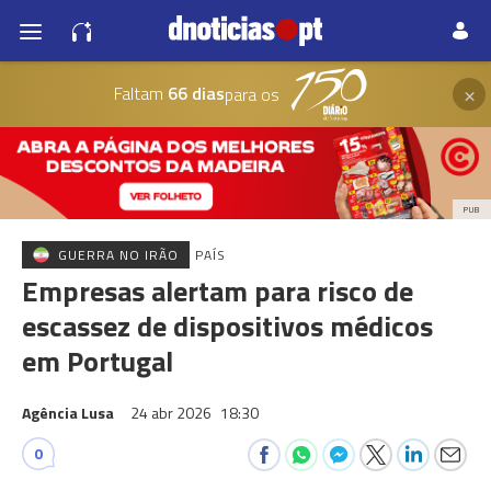
×
Faltam
66 dias
para os
PUB
GUERRA NO IRÃO
PAÍS
Empresas alertam para risco de
escassez de dispositivos médicos
em Portugal
Agência Lusa
24 abr 2026
18:30
0