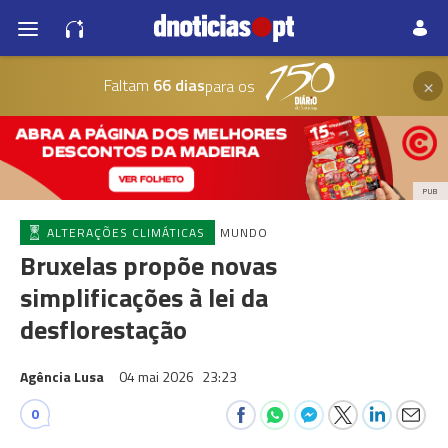
×
Faltam
66 dias
para os
PUB
ALTERAÇÕES CLIMÁTICAS
MUNDO
Bruxelas propõe novas
simplificações à lei da
desflorestação
Agência Lusa
04 mai 2026
23:23
0