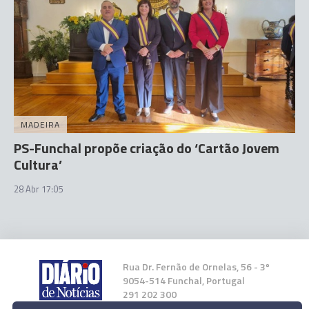
MADEIRA
PS-Funchal propõe criação do ‘Cartão Jovem
Cultura’
28 Abr 17:05
Rua Dr. Fernão de Ornelas, 56 - 3º
9054-514 Funchal, Portugal
291 202 300