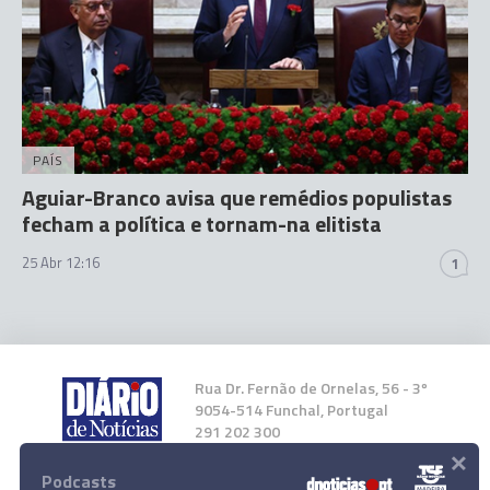
PAÍS
Aguiar-Branco avisa que remédios populistas
fecham a política e tornam-na elitista
25 Abr 12:16
1
Rua Dr. Fernão de Ornelas, 56 - 3º
9054-514 Funchal, Portugal
291 202 300
×
Podcasts
Instale a nossa App