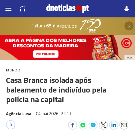
×
Faltam
65 dias
para os
PUB
MUNDO
Casa Branca isolada após
baleamento de indivíduo pela
polícia na capital
Agência Lusa
04 mai 2026
23:11
0