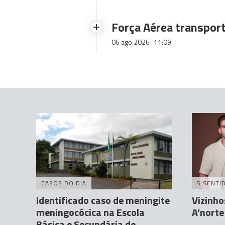
Força Aérea transpor
06 ago 2026
11:09
CASOS DO DIA
5 SENTI
Identificado caso de meningite
Vizinho
meningocócica na Escola
A’nort
Básica e Secundária de