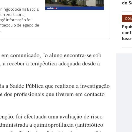
de S
ningocócica na Escola
rreira Cabral,
CO
;A informação foi
ntactou o delegado de
Equi
.
cont
luso
 em comunicado, "o aluno encontra-se sob
l, a receber a terapêutica adequada desde a
da a Saúde Pública que realizou a investigação
e dos profissionais que tiverem em contacto
nção, foi efectuada uma avaliação de risco
dministrada a quimioprofilaxia (antibiótico