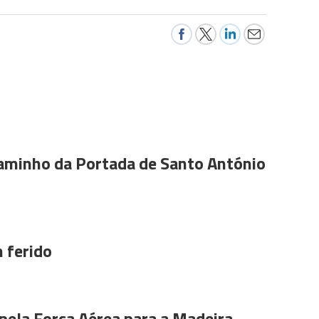
aminho da Portada de Santo António
 ferido
pela Força Aérea para a Madeira