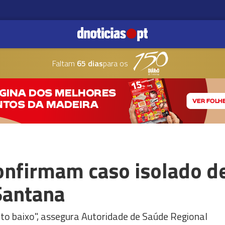
Faltam
65 dias
para os
onfirmam caso isolado d
Santana
ito baixo", assegura Autoridade de Saúde Regional