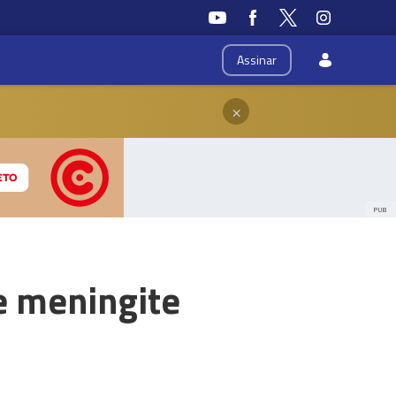
Assinar
×
PUB
e meningite