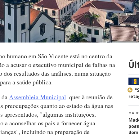
mo humano em São Vicente está no centro da
Úl
ão a acusar o executivo municipal de falhas na
 dos resultados das análises, numa situação
 para a saúde pública.
"
reta
o da
Assembleia Municipal
, quer à reunião de
s preocupações quanto ao estado da água nas
MADE
s apresentados, "algumas instituições,
Made
 a aconselhar os pais a fornecer água
poss
ianças", incluindo na preparação de
dom