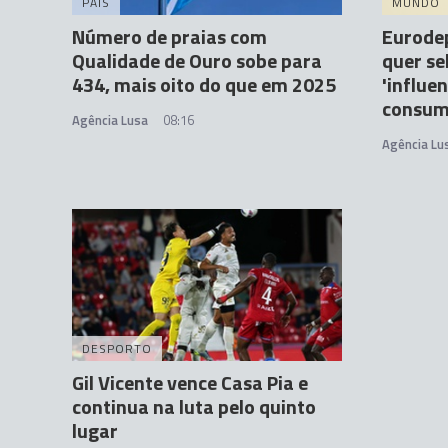
PAÍS
MUNDO
Número de praias com
Eurodep
Qualidade de Ouro sobe para
quer se
434, mais oito do que em 2025
'influe
consum
Agência Lusa
08:16
Agência Lu
DESPORTO
Gil Vicente vence Casa Pia e
continua na luta pelo quinto
lugar