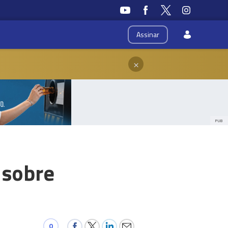
Assinar
×
PUB
 sobre
0