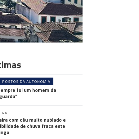
timas
ROSTOS DA AUTONOMIA
Sempre fui um homem da
guarda”
IRA
ira com céu muito nublado e
ibilidade de chuva fraca este
ingo