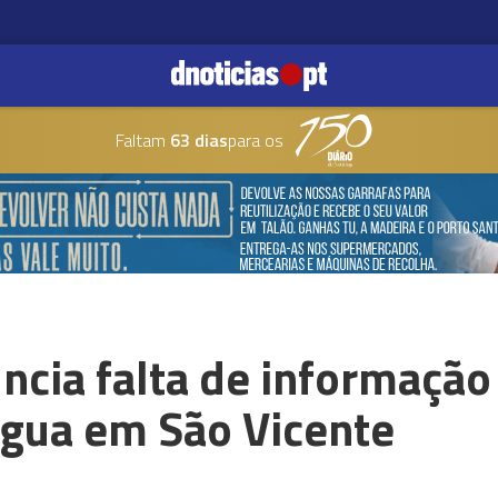
Faltam
63 dias
para os
ncia falta de informação
água em São Vicente