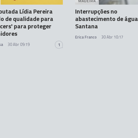
MADEIRA
utada Lídia Pereira
Interrupções no
lo de qualidade para
abastecimento de águ
ncers' para proteger
Santana
idores
Erica Franco
30 Abr 10:17
sa
30 Abr 09:19
1