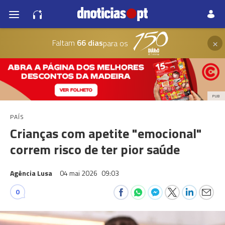
×
Faltam
66 dias
para os
PUB
PAÍS
Crianças com apetite "emocional"
correm risco de ter pior saúde
Agência Lusa
04 mai 2026
09:03
0