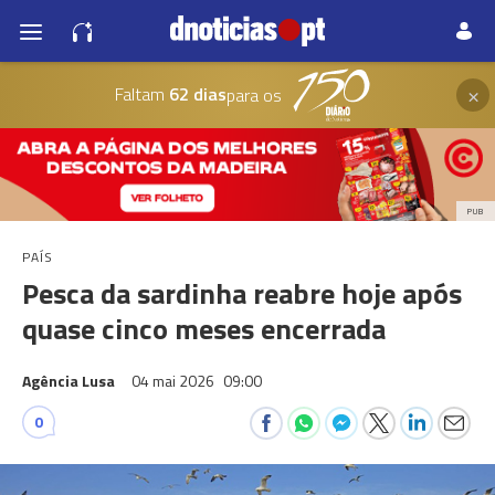
×
Faltam
62 dias
para os
PUB
PAÍS
Pesca da sardinha reabre hoje após
quase cinco meses encerrada
Agência Lusa
04 mai 2026
09:00
0