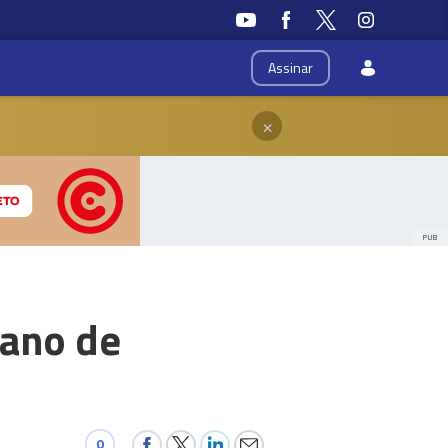
Assinar
×
PUB
lano de
0