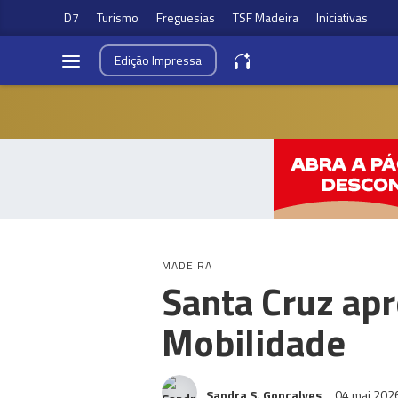
D7
Turismo
Freguesias
TSF Madeira
Iniciativas
Edição
Impressa
MADEIRA
Santa Cruz apr
Mobilidade
Sandra S. Gonçalves
04 mai 202