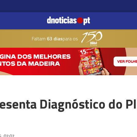
Faltam
63 dias
para os
esenta Diagnóstico do P
6
07:07