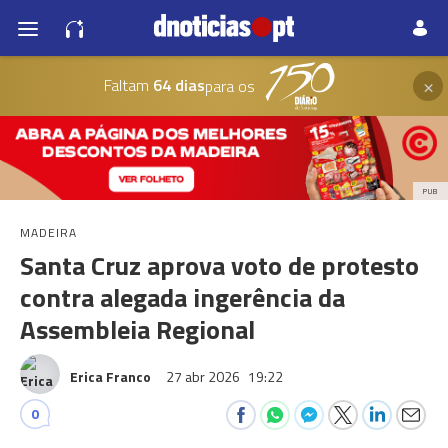
×
Faltam
64 dias
para os
PUB
MADEIRA
Santa Cruz aprova voto de protesto
contra alegada ingerência da
Assembleia Regional
Erica Franco
27 abr 2026
19:22
0