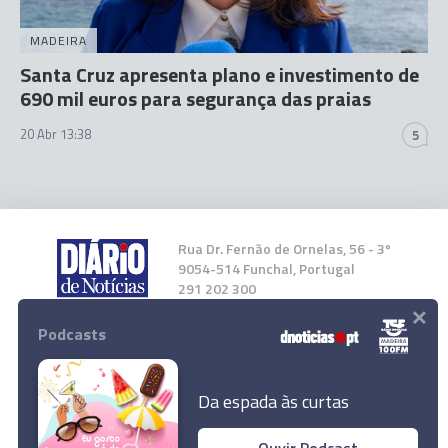
MADEIRA
Santa Cruz apresenta plano e investimento de
690 mil euros para segurança das praias
20 Abr 13:38
5
Rua Dr. Fernão de Ornelas, 56 - 3º
9054-514 Funchal, Portugal
291 202 300
×
Podcasts
Instale a nossa App
Da espada às curtas
Ouvir Podcast