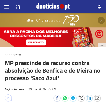
×
Faltam
64 dias
para os
PUB
DESPORTO
MP prescinde de recurso contra
absolvição de Benfica e de Vieira no
processo 'Saco Azul'
Agência Lusa
29 mai 2026
22:05
0