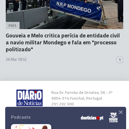
PAÍS
Gouveia e Melo critica perícia de entidade civil
a navio militar Mondego e fala em "processo
politizado"
26 Mai 18:52
1
Rua Dr. Fernão de Ornelas, 56 - 3º
9054-514 Funchal, Portugal
291 202 300
×
Podcasts
Instale a nossa App