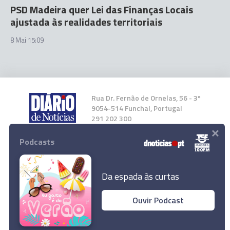
PSD Madeira quer Lei das Finanças Locais
ajustada às realidades territoriais
8 Mai 15:09
Rua Dr. Fernão de Ornelas, 56 - 3º
9054-514 Funchal, Portugal
291 202 300
×
Podcasts
Instale a nossa App
Da espada às curtas
Ouvir Podcast
© 2026 Empresa Diário de Notícias, Lda.
Todos os direitos reservados.