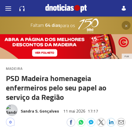
×
Faltam
64 dias
para os
PUB
MADEIRA
PSD Madeira homenageia
enfermeiros pelo seu papel ao
serviço da Região
Sandra S. Gonçalves
11 mai 2026
17:17
0