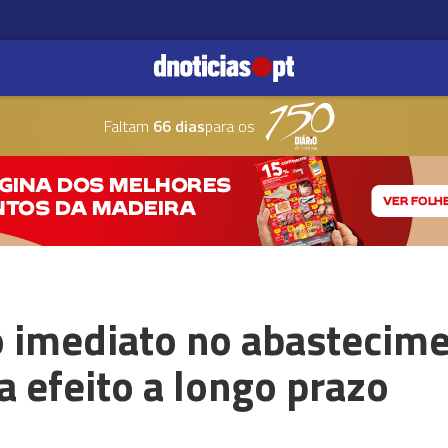
Faltam
66 dias
para os
o imediato no abastecim
a efeito a longo prazo