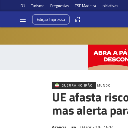
D7
Turismo
Freguesias
TSF Madeira
Iniciativas
Edição
Impressa
GUERRA NO IRÃO
MUNDO
UE afasta risc
mas alerta par
Agência Lusa
09 abr 2026
18:14