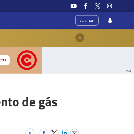
Assinar
×
PUB
ento de gás
0