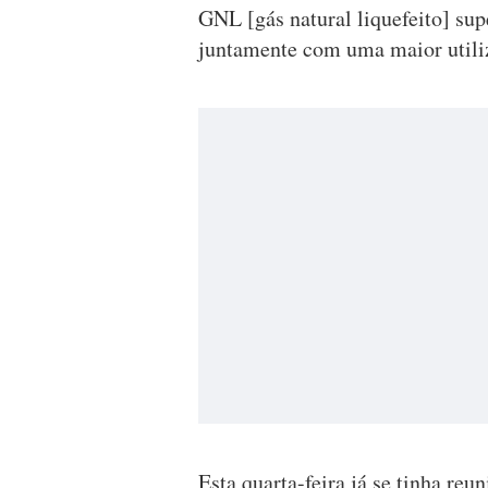
GNL [gás natural liquefeito] sup
juntamente com uma maior utiliz
Esta quarta-feira já se tinha re