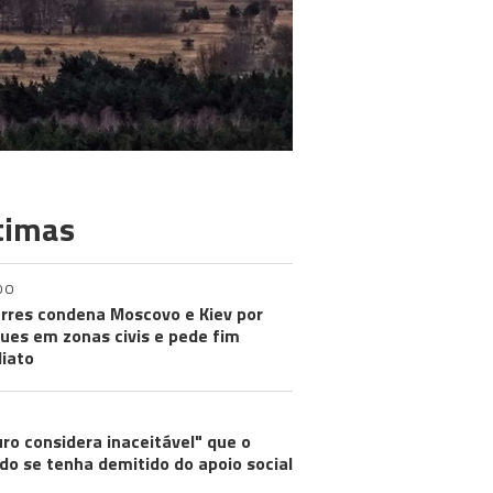
timas
DO
rres condena Moscovo e Kiev por
ues em zonas civis e pede fim
iato
ro considera inaceitável" que o
do se tenha demitido do apoio social