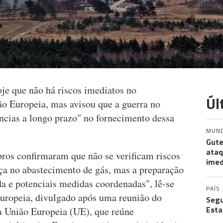
e que não há riscos imediatos no
Úl
ão Europeia, mas avisou que a guerra no
ncias a longo prazo" no fornecimento dessa
MUN
Gute
ataq
os confirmaram que não se verificam riscos
imed
ça no abastecimento de gás, mas a preparação
da e potenciais medidas coordenadas", lê-se
PAÍS
ropeia, divulgado após uma reunião do
Segu
Esta
 União Europeia (UE), que reúne