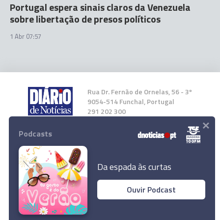
Portugal espera sinais claros da Venezuela
sobre libertação de presos políticos
1 Abr 07:57
Rua Dr. Fernão de Ornelas, 56 - 3º
9054-514 Funchal, Portugal
291 202 300
×
Podcasts
Instale a nossa App
Da espada às curtas
Ouvir Podcast
© 2026 Empresa Diário de Notícias, Lda.
Todos os direitos reservados.