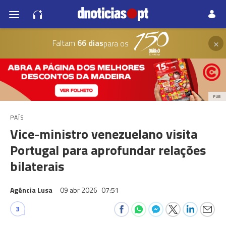
×
Faltam
66 dias
para os
PUB
PAÍS
Vice-ministro venezuelano visita
Portugal para aprofundar relações
bilaterais
Agência Lusa
09 abr 2026
07:51
3