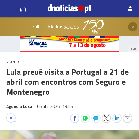
×
Faltam
64 dias
para os
PUB
MUNDO
Lula prevê visita a Portugal a 21 de
abril com encontros com Seguro e
Montenegro
Agência Lusa
06 abr 2026
19:55
0