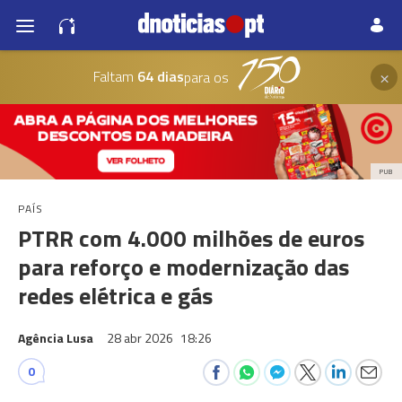
×
Faltam
64 dias
para os
PUB
PAÍS
PTRR com 4.000 milhões de euros
para reforço e modernização das
redes elétrica e gás
Agência Lusa
28 abr 2026
18:26
0