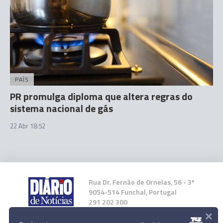
PAÍS
PR promulga diploma que altera regras do
sistema nacional de gás
22 Abr 18:52
Rua Dr. Fernão de Ornelas, 56 - 3º
9054-514 Funchal, Portugal
291 202 300
×