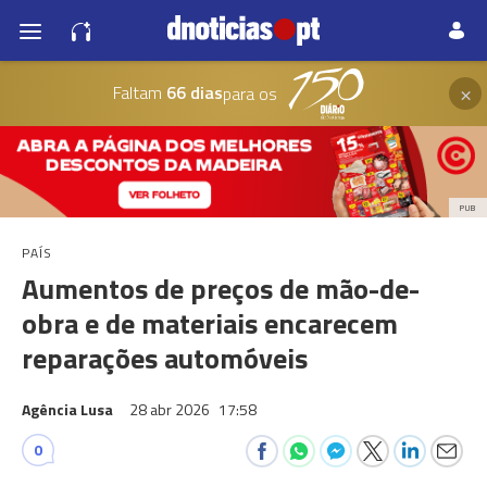
×
Faltam
66 dias
para os
PUB
PAÍS
Aumentos de preços de mão-de-
obra e de materiais encarecem
reparações automóveis
Agência Lusa
28 abr 2026
17:58
0