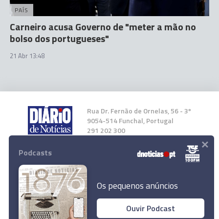
PAÍS
Carneiro acusa Governo de "meter a mão no
bolso dos portugueses"
21 Abr 13:48
Rua Dr. Fernão de Ornelas, 56 - 3º
9054-514 Funchal, Portugal
291 202 300
×
Podcasts
Instale a nossa App
Os pequenos anúncios
Ouvir Podcast
Rafaela Fernandes destaca o aumento dos
© 2026 Empresa Diário de Notícias, Lda.