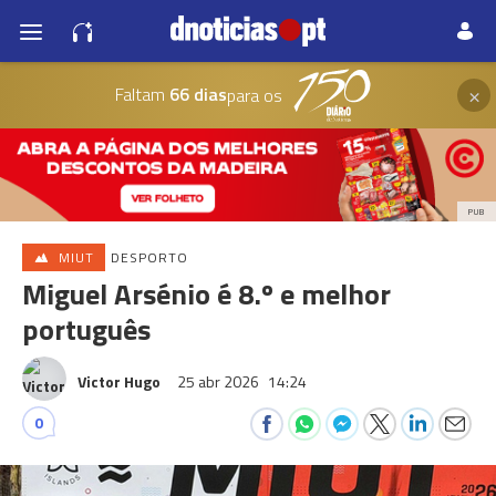
×
Faltam
66 dias
para os
PUB
MIUT
DESPORTO
Miguel Arsénio é 8.º e melhor
português
Victor Hugo
25 abr 2026
14:24
0