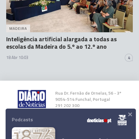
MADEIRA
Inteligência artificial alargada a todas as
escolas da Madeira do 5.º ao 12.º ano
18 Abr 10:03
4
Rua Dr. Fernão de Ornelas, 56 - 3º
9054-514 Funchal, Portugal
291 202 300
×
Podcasts
Instale a nossa App