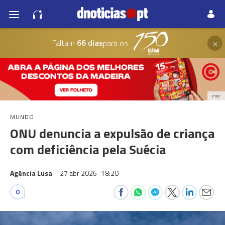
×
Faltam
66 dias
para os
PUB
MUNDO
ONU denuncia a expulsão de criança
com deficiência pela Suécia
Agência Lusa
27 abr 2026
18:20
0