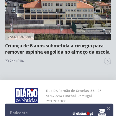
CASOS DO DIA
Criança de 6 anos submetida a cirurgia para
remover espinha engolida no almoço da escola
23 Abr 18:04
5
Rua Dr. Fernão de Ornelas, 56 - 3º
9054-514 Funchal, Portugal
291 202 300
×
Podcasts
Instale a nossa App