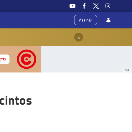
Assinar
×
PUB
cintos