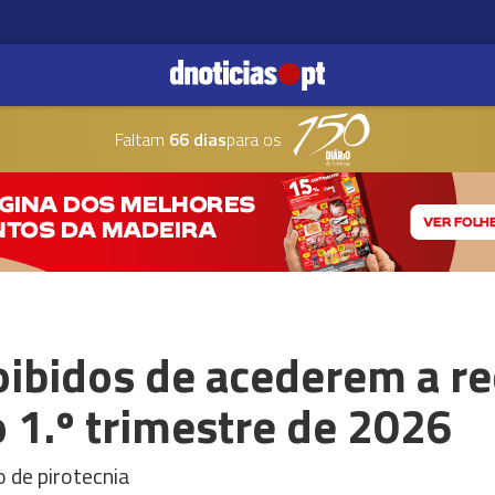
Faltam
66 dias
para os
oibidos de acederem a re
 1.º trimestre de 2026
 de pirotecnia