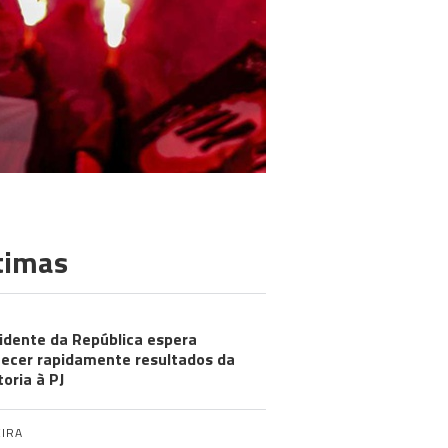
timas
idente da República espera
ecer rapidamente resultados da
toria à PJ
IRA