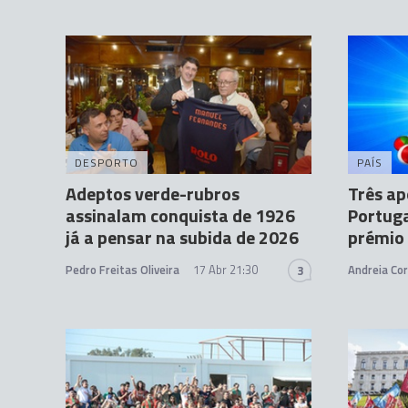
DESPORTO
PAÍS
Adeptos verde-rubros
Três ap
assinalam conquista de 1926
Portuga
já a pensar na subida de 2026
prémio
Pedro Freitas Oliveira
17 Abr 21:30
Andreia Cor
3