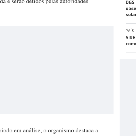
da e serão detidos pelas autoridades
DGS 
obse
sola
PAÍS
SIRE
comu
ríodo em análise, o organismo destaca a