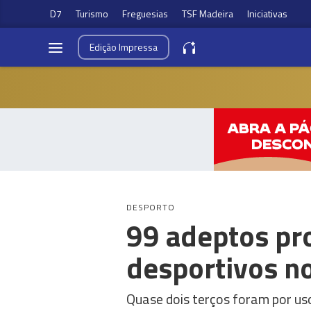
D7
Turismo
Freguesias
TSF Madeira
Iniciativas
Edição
Impressa
DESPORTO
99 adeptos pr
desportivos no
Quase dois terços foram por uso