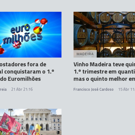
MADEIRA
ostadores fora de
Vinho Madeira teve qui
l conquistaram o 1.º
1.º trimestre em quant
 do Euromilhões
mas o quinto melhor em
reia
21 Abr 21:16
Francisco José Cardoso
15 Abr 11