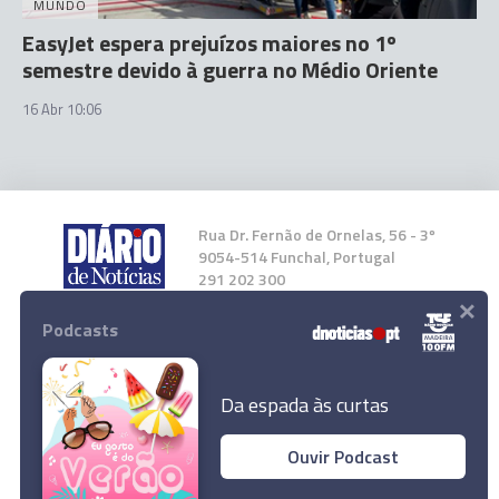
MUNDO
EasyJet espera prejuízos maiores no 1º
semestre devido à guerra no Médio Oriente
16 Abr 10:06
Rua Dr. Fernão de Ornelas, 56 - 3º
9054-514 Funchal, Portugal
291 202 300
×
Podcasts
Instale a nossa App
Da espada às curtas
Ouvir Podcast
© 2026 Empresa Diário de Notícias, Lda.