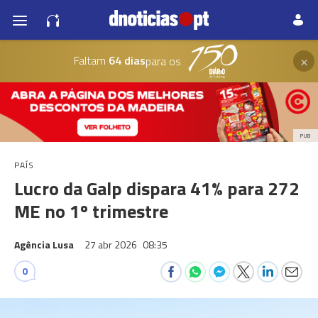
×
Faltam
64 dias
para os
PUB
PAÍS
Lucro da Galp dispara 41% para 272
ME no 1º trimestre
Agência Lusa
27 abr 2026
08:35
0