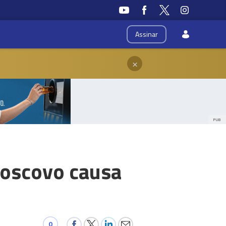
Assinar
×
PUB
Moscovo causa
0