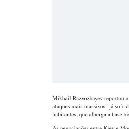
Mikhail Razvozhayev reportou u
ataques mais massivos" já sofri
habitantes, que alberga a base h
As negociações entre Kiev e Mos