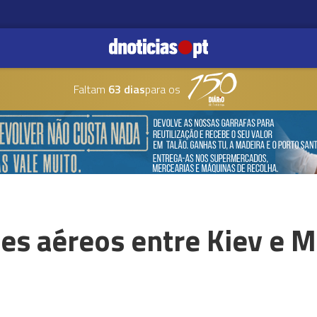
Faltam
63 dias
para os
ues aéreos entre Kiev e 