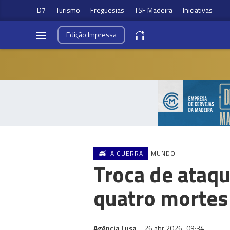
D7
Turismo
Freguesias
TSF Madeira
Iniciativas
Edição
Impressa
A GUERRA
MUNDO
Troca de ataq
quatro mortes
Agência Lusa
26 abr 2026
09:34